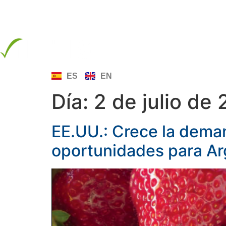
info@letis.org
INICIO
SOBRE LE
ES
EN
Día:
2 de julio de
EE.UU.: Crece la dema
oportunidades para Arg