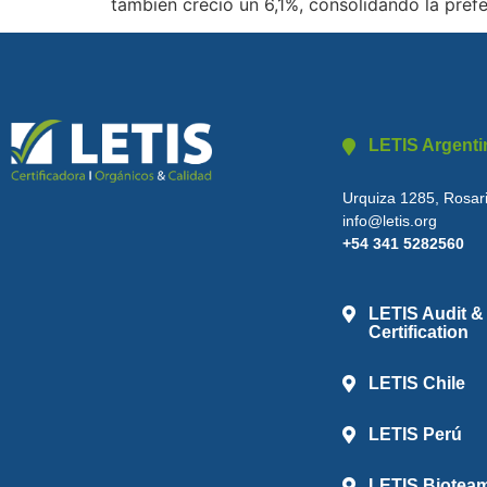
también creció un 6,1%, consolidando la pref
LETIS Argenti
Urquiza 1285, Rosari
info@letis.org
+54 341 5282560
LETIS Audit &
Certification
LETIS Chile
LETIS Perú
LETIS Biotea