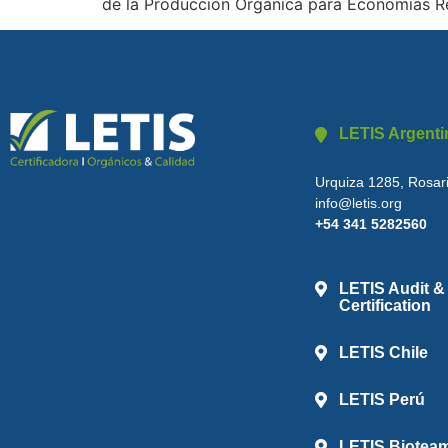
de la Producción Orgánica para Economías Re
LETIS Argenti
Urquiza 1285, Rosari
info@letis.org
+54 341 5282560
LETIS Audit &
Certification
LETIS Chile
LETIS Perú
LETIS Biotea