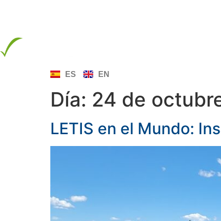
info@letis.org
INICIO
SOBRE LE
ES
EN
Día:
24 de octubr
LETIS en el Mundo: In