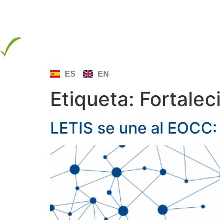
info@letis.org
INICIO
SOBRE LE
ES
EN
Etiqueta:
Fortalec
LETIS se une al EOCC: