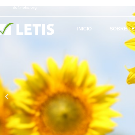
info@letis.org
INICIO
SOBRE LE
ES
EN