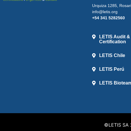
Urquiza 1285, Rosari
info@letis.org
+54 341 5282560
LETIS Audit &
Certification
LETIS Chile
LETIS Perú
LETIS Biotea
©️LETIS SA