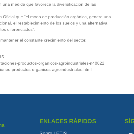
 una medida que favorece la diversificación de las
n Oficial que “el modo de producción orgánica, genera una
onal, el restablecimiento de los suelos y una alternativa
tos diferenciados”.
ntener el constante crecimiento del sector.
215
ortaciones-productos-organicos-agroindustriales-n48822
iones-productos-organicos-agroindustriales.html
ENLACES RÁPIDOS
SÍ
na
Sobre LETIS