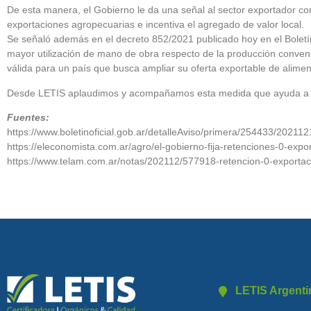
De esta manera, el Gobierno le da una señal al sector exportador con
exportaciones agropecuarias e incentiva el agregado de valor local.
Se señaló además en el decreto 852/2021 publicado hoy en el Boletí
mayor utilización de mano de obra respecto de la producción convenci
válida para un país que busca ampliar su oferta exportable de alimen
Desde LETIS aplaudimos y acompañamos esta medida que ayuda a ma
Fuentes:
https://www.boletinoficial.gob.ar/detalleAviso/primera/254433/20211
https://eleconomista.com.ar/agro/el-gobierno-fija-retenciones-0-exp
https://www.telam.com.ar/notas/202112/577918-retencion-0-exportac
LETIS Argenti